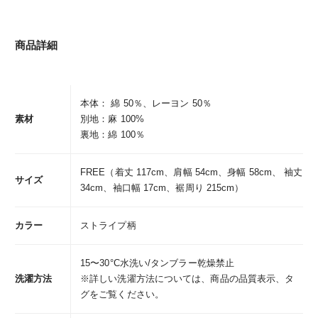
商品詳細
本体： 綿 50％、レーヨン 50％
素材
別地：麻 100%
裏地：綿 100％
FREE（着丈 117cm、肩幅 54cm、身幅 58cm、 袖丈
サイズ
34cm、袖口幅 17cm、裾周り 215cm）
カラー
ストライプ柄
15〜30°C水洗い/タンブラー乾燥禁止
洗濯方法
※詳しい洗濯方法については、商品の品質表示、タ
グをご覧ください。