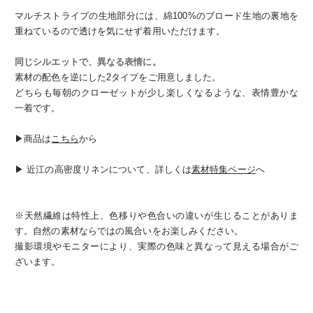
マルチストライプの生地部分には、綿100%のブロード生地の裏地を
重ねているので透けを気にせず着用いただけます。
同じシルエットで、異なる表情に。
素材の配色を逆にした2タイプをご用意しました。
どちらも毎朝のクローゼットが少し楽しくなるような、表情豊かな
一着です。
▶︎商品は
こちら
から
▶︎ 近江の高密度リネンについて、詳しくは
素材特集ページ
へ
※天然繊維は特性上、色移りや色合いの違いが生じることがありま
す。自然の素材ならではの風合いをお楽しみください。
撮影環境やモニターにより、実際の色味と異なって見える場合がご
ざいます。