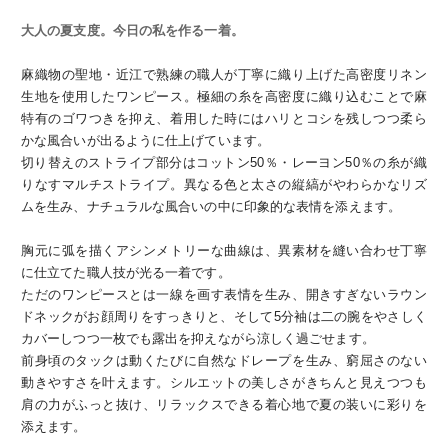
大人の夏支度。今日の私を作る一着。
麻織物の聖地・近江で熟練の職人が丁寧に織り上げた高密度リネン
生地を使用したワンピース。極細の糸を高密度に織り込むことで麻
特有のゴワつきを抑え、着用した時にはハリとコシを残しつつ柔ら
かな風合いが出るように仕上げています。
切り替えのストライプ部分はコットン50％・レーヨン50％の糸が織
りなすマルチストライプ。異なる色と太さの縦縞がやわらかなリズ
ムを生み、ナチュラルな風合いの中に印象的な表情を添えます。
胸元に弧を描くアシンメトリーな曲線は、異素材を縫い合わせ丁寧
に仕立てた職人技が光る一着です。
ただのワンピースとは一線を画す表情を生み、開きすぎないラウン
ドネックがお顔周りをすっきりと、そして5分袖は二の腕をやさしく
カバーしつつ一枚でも露出を抑えながら涼しく過ごせます。
前身頃のタックは動くたびに自然なドレープを生み、窮屈さのない
動きやすさを叶えます。シルエットの美しさがきちんと見えつつも
肩の力がふっと抜け、リラックスできる着心地で夏の装いに彩りを
添えます。