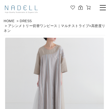
TOP
HOME
>
DRESS
> アシンメトリー切替ワンピース｜マルチストライプ×高密度リ
PRODUCT
ネン
ALL
ORGANIC COTTON
OUTER
JOURNAL
CUT&SEWN
ABOUT
KNIT
SHIRT / BLOUSE
ABOUT US
DRESS
PANTS / LEGGINS