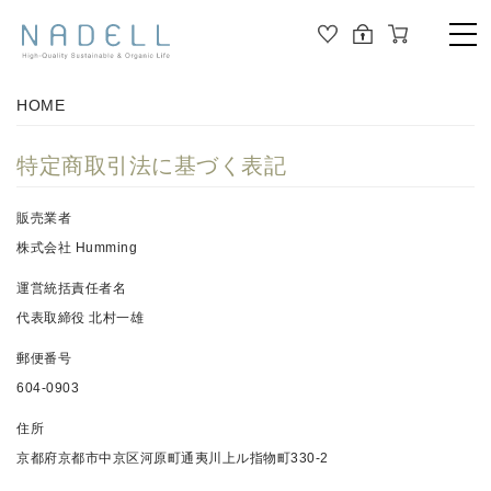
TOP
HOME
PRODUCT
特定商取引法に基づく表記
ALL
ORGANIC COTTON
販売業者
OUTER
株式会社 Humming
JOURNAL
CUT&SEWN
運営統括責任者名
代表取締役 北村一雄
ABOUT
KNIT
郵便番号
SHIRT / BLOUSE
ABOUT US
604-0903
DRESS
住所
京都府京都市中京区河原町通夷川上ル指物町330-2
PANTS / LEGGINS