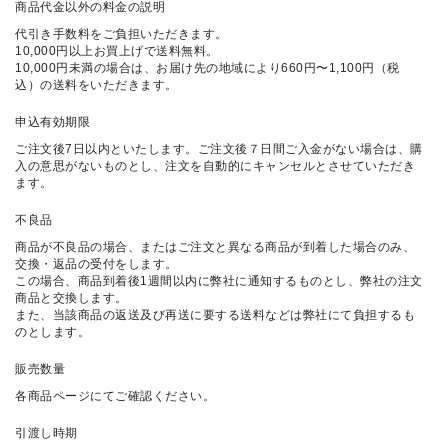
商品代金以外の料金の説明
SKIRT
代引き手数料をご負担いただきます。
10,000円以上お買上げで送料無料。
GOODS
10,000円未満の場合は、お届け先の地域により660円〜1,100円（税
込）の送料をいただきます。
FORMAL
申込有効期限
ご注文後7日以内といたします。ご注文後７日間ご入金がない場合は、購
入の意思がないものとし、注文を自動的にキャンセルとさせていただき
ます。
不良品
商品が不良品の場合、またはご注文と異なる商品が到着した場合のみ、
交換・返品の受付をします。
この場合、商品到着後1週間以内に弊社に通知するものとし、弊社の注文
商品と交換します。
また、当該商品の返送及び再送に要する送料などは弊社にて負担するも
のとします。
販売数量
各商品ページにてご確認ください。
引渡し時期