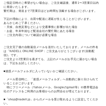
ご指定日時のご希望がない場合は、ご注文確認後、通常1〜3営業日以内
に発送いたします。
繁忙期は、発送まで7営業日ほどお時間を頂戴する場合がございます。
下記の理由により、出荷や配送に遅延が生じることがございます。
あらかじめご了承ください。
・天候、自然災害などにより交通事情に影響が出た場合
・お盆、年末年始など配送会社の繁忙期にあたる場合
・ご注文内容について確認が必要な場合
ご注文完了後の自動返信メールを送付いたしております。メールの件名
は「NADELL ONLINE SHOP：ご注文ありがとうございます(自動配
信)」です。
ご注文より2営業日を過ぎても、上記のメールがお手元に届かない場合
は、下記をお試しください。
■迷惑メールフォルダに入っていないかご確認ください。
メール受信時に、「迷惑メールフォルダ」へ自動的に振り分けられて
いることがございます。
特にフリーメール（Yahooメール、Googleのgmail等）や携帯電話会
社のアドレスをご利用のお客様からのお問合せが増えております。
■「shop@nadell.jp」からのメールを受け取れるように設定してくださ
い。