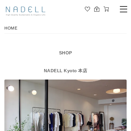
TOP
HOME
PRODUCT
ALL
ORGANIC COTTON
SHOP
OUTER
JOURNAL
NADELL Kyoto 本店
CUT&SEWN
ABOUT
KNIT
SHIRT / BLOUSE
ABOUT US
DRESS
PANTS / LEGGINS