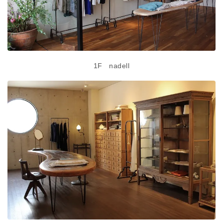
SKIRT
GOODS
FORMAL
1F nadell