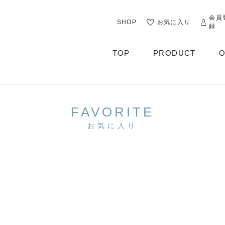
会員
SHOP
お気に入り
録
TOP
PRODUCT
O
ALL
OUTER
FAVORITE
CUT&SEWN
お気に入り
KNIT
SHIRT / BLOUSE
DRESS
PANTS / LEGGINS