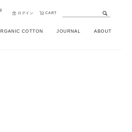
登
ログイン
CART
RGANIC COTTON
JOURNAL
ABOUT
ABOUT US