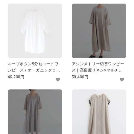
SKIRT
GOODS
FORMAL
ループボタン9分袖コートワ
アシンメトリー切替ワンピー
ンピース / オーガニックコッ
ス｜高密度リネン×マルチス
トン
トライプ
46,200円
59,400円