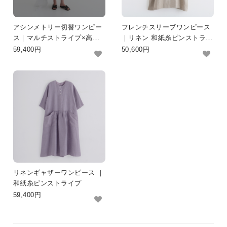
アシンメトリー切替ワンピー
フレンチスリーブワンピース
ス｜マルチストライプ×高密
｜リネン 和紙糸ピンストライ
度リネン
プ
59,400円
50,600円
リネンギャザーワンピース ｜
和紙糸ピンストライプ
59,400円