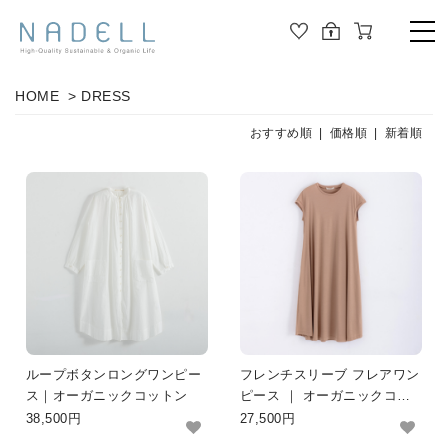
TOP
HOME
>
DRESS
PRODUCT
おすすめ順 |
価格順
|
新着順
ALL
ORGANIC COTTON
OUTER
JOURNAL
CUT&SEWN
ABOUT
KNIT
SHIRT / BLOUSE
ABOUT US
ループボタンロングワンピー
フレンチスリーブ フレアワン
DRESS
ス｜オーガニックコットン
ピース ｜ オーガニックコッ
トン
38,500円
27,500円
PANTS / LEGGINS