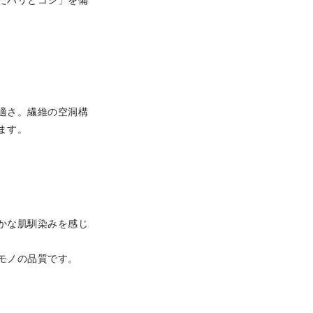
たハリとコシ」
を備
適さ。繊維の空洞構
プします。
かな肌馴染みを感じ
モノの品質です。