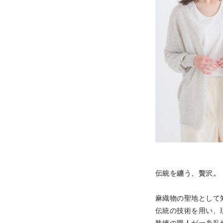
伝統を纏う、贅沢。
麻織物の聖地として
伝統の技術を用い