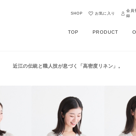
会員
SHOP
お気に入り
録
TOP
PRODUCT
O
ALL
OUTER
近江の伝統と職人技が息づく「高密度リネン」。
CUT&SEWN
KNIT
SHIRT / BLOUSE
DRESS
PANTS / LEGGINS