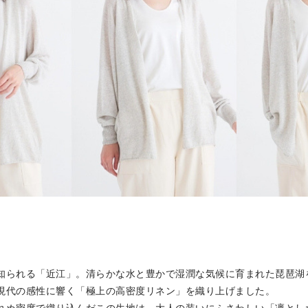
SKIRT
GOODS
FORMAL
知られる
「近江」
。清らかな水と豊かで湿潤な気候に育まれた琵琶湖
、現代の感性に響く「極上の高密度リネン」を織り上げました