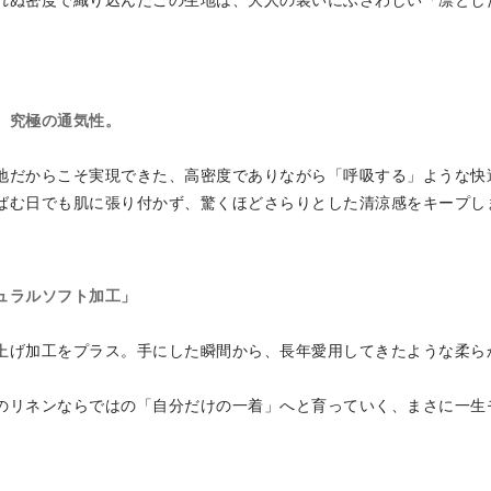
れぬ密度で織り込んだこの生地は、大人の装いにふさわしい
「凛とし
、究極の通気性。
地だからこそ実現できた、高密度でありながら「呼吸する」ような快
汗ばむ日でも肌に張り付かず、驚くほどさらりとした清涼感をキー
ュラルソフト加工」
上げ加工をプラス。手にした瞬間から、長年愛用してきたような柔ら
のリネンならではの「自分だけの一着」へと育っていく、まさに一生