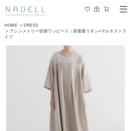
TOP
HOME
>
DRESS
> アシンメトリー切替ワンピース｜高密度リネン×マルチストラ
PRODUCT
イプ
ALL
ORGANIC COTTON
OUTER
JOURNAL
CUT&SEWN
ABOUT
KNIT
SHIRT / BLOUSE
ABOUT US
DRESS
PANTS / LEGGINS