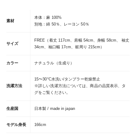
本体：麻 100%
素材
別地：綿 50％、レーヨン 50％
FREE（着丈 117cm、肩幅 54cm、身幅 58cm、 袖丈
サイズ
34cm、袖口幅 17cm、裾周り 215cm）
カラー
ナチュラル（生成り）
15〜30°C水洗い/タンブラー乾燥禁止
洗濯方法
※詳しい洗濯方法については、商品の品質表示、タ
グをご覧ください。
生産国
日本製 / made in japan
モデル身長
166cm