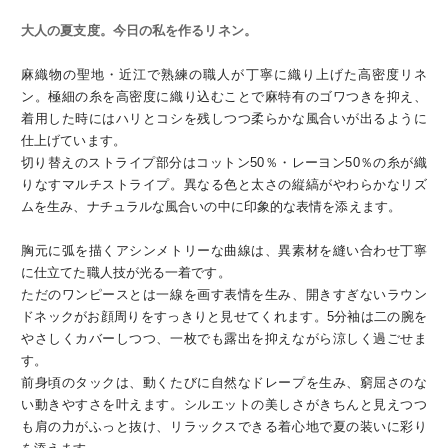
大人の夏支度。今日の私を作るリネン。
麻織物の聖地・近江で熟練の職人が丁寧に織り上げた高密度リネ
ン。極細の糸を高密度に織り込むことで麻特有のゴワつきを抑え、
着用した時にはハリとコシを残しつつ柔らかな風合いが出るように
仕上げています。
切り替えのストライプ部分はコットン50％・レーヨン50％の糸が織
りなすマルチストライプ。異なる色と太さの縦縞がやわらかなリズ
ムを生み、ナチュラルな風合いの中に印象的な表情を添えます。
胸元に弧を描くアシンメトリーな曲線は、異素材を縫い合わせ丁寧
に仕立てた職人技が光る一着です。
ただのワンピースとは一線を画す表情を生み、開きすぎないラウン
ドネックがお顔周りをすっきりと見せてくれます。5分袖は二の腕を
やさしくカバーしつつ、一枚でも露出を抑えながら涼しく過ごせま
す。
前身頃のタックは、動くたびに自然なドレープを生み、窮屈さのな
い動きやすさを叶えます。シルエットの美しさがきちんと見えつつ
も肩の力がふっと抜け、リラックスできる着心地で夏の装いに彩り