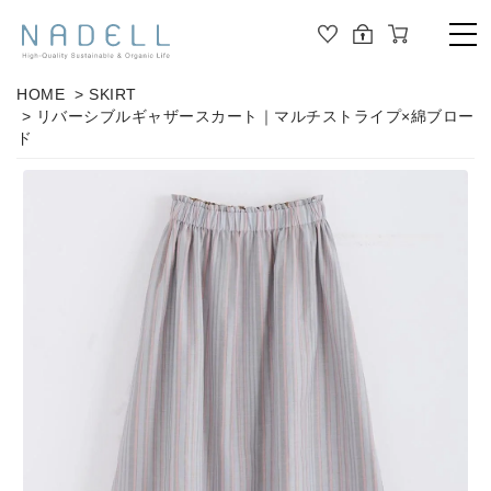
TOP
HOME
>
SKIRT
> リバーシブルギャザースカート｜マルチストライプ×綿ブロー
PRODUCT
ド
ALL
ORGANIC COTTON
OUTER
JOURNAL
CUT&SEWN
ABOUT
KNIT
SHIRT / BLOUSE
ABOUT US
DRESS
PANTS / LEGGINS