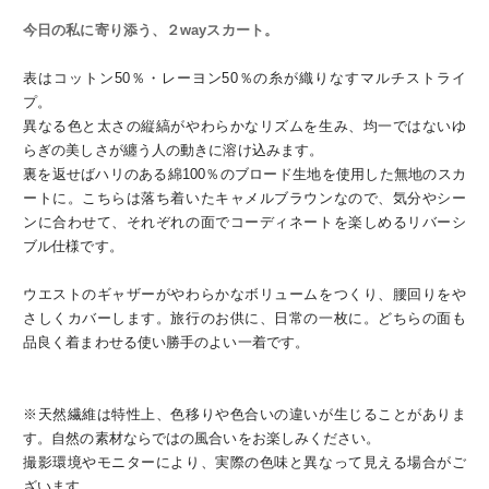
今日の私に寄り添う、２wayスカート。
表はコットン50％・レーヨン50％の糸が織りなすマルチストライ
プ。
異なる色と太さの縦縞がやわらかなリズムを生み、均一ではないゆ
らぎの美しさが纏う人の動きに溶け込みます。
裏を返せばハリのある綿100％のブロード生地を使用した無地のスカ
ートに。こちらは落ち着いたキャメルブラウンなので、気分やシー
ンに合わせて、それぞれの面でコーディネートを楽しめるリバーシ
ブル仕様です。
ウエストのギャザーがやわらかなボリュームをつくり、腰回りをや
さしくカバーします。旅行のお供に、日常の一枚に。どちらの面も
品良く着まわせる使い勝手のよい一着です。
※天然繊維は特性上、色移りや色合いの違いが生じることがありま
す。自然の素材ならではの風合いをお楽しみください。
撮影環境やモニターにより、実際の色味と異なって見える場合がご
ざいます。