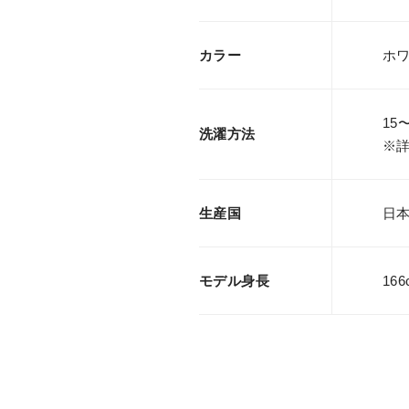
カラー
ホ
15
洗濯方法
※
生産国
日本製
モデル身長
166