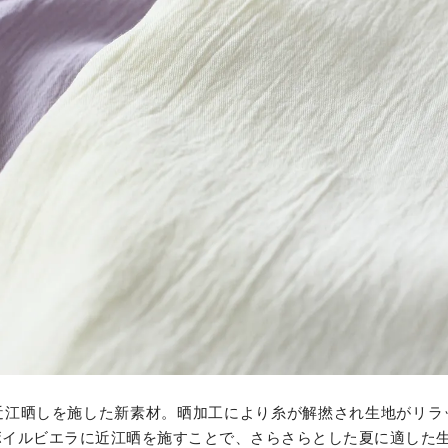
近江晒しを施した新素材。晒加工により糸が解撚され生地がリラ
ボイルビエラに近江晒を施すことで、さらさらとした夏に適した