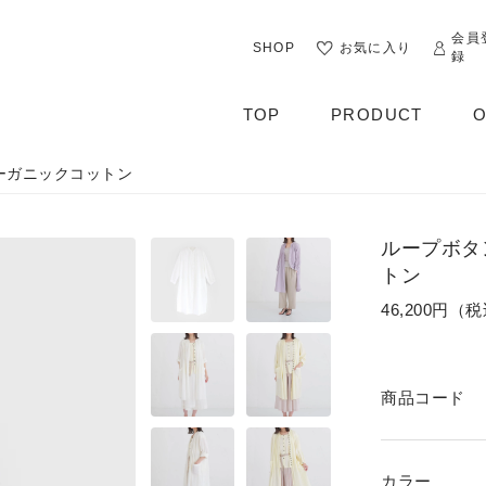
会員
SHOP
お気に入り
録
TOP
PRODUCT
O
オーガニックコットン
ALL
OUTER
ループボタ
CUT&SEWN
トン
46,200円（
KNIT
SHIRT / BLOUSE
商品コード
DRESS
PANTS / LEGGINS
カラー