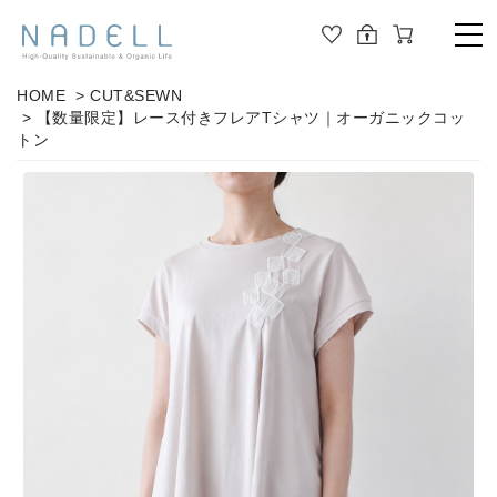
TOP
HOME
>
CUT&SEWN
> 【数量限定】レース付きフレアTシャツ｜オーガニックコッ
PRODUCT
トン
ALL
ORGANIC COTTON
OUTER
JOURNAL
CUT&SEWN
ABOUT
KNIT
SHIRT / BLOUSE
ABOUT US
DRESS
PANTS / LEGGINS