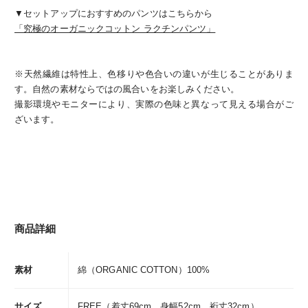
▼セットアップにおすすめのパンツはこちらから
「究極のオーガニックコットン ラクチンパンツ」
※天然繊維は特性上、色移りや色合いの違いが生じることがありま
す。自然の素材ならではの風合いをお楽しみください。
撮影環境やモニターにより、実際の色味と異なって見える場合がご
ざいます。
商品詳細
素材
綿（ORGANIC COTTON）100%
サイズ
FREE（着丈69cm、身幅52cm、裄丈32cm）