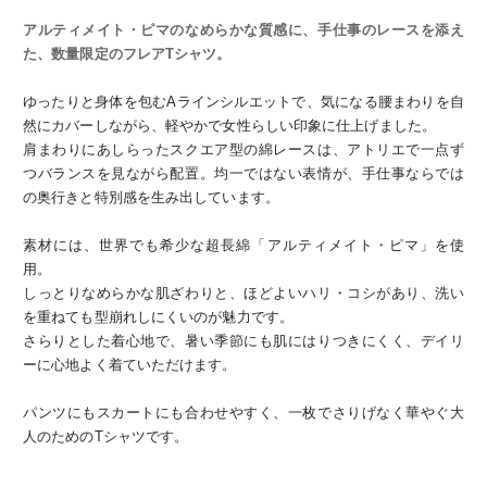
アルティメイト・ピマのなめらかな質感に、手仕事のレースを添え
た、数量限定のフレアTシャツ。
ゆったりと身体を包むAラインシルエットで、気になる腰まわりを自
然にカバーしながら、軽やかで女性らしい印象に仕上げました。
肩まわりにあしらったスクエア型の綿レースは、アトリエで一点ず
つバランスを見ながら配置。均一ではない表情が、手仕事ならでは
の奥行きと特別感を生み出しています。
素材には、世界でも希少な超長綿「アルティメイト・ピマ」を使
用。
しっとりなめらかな肌ざわりと、ほどよいハリ・コシがあり、洗い
を重ねても型崩れしにくいのが魅力です。
さらりとした着心地で、暑い季節にも肌にはりつきにくく、デイリ
ーに心地よく着ていただけます。
パンツにもスカートにも合わせやすく、一枚でさりげなく華やぐ大
人のためのTシャツです。