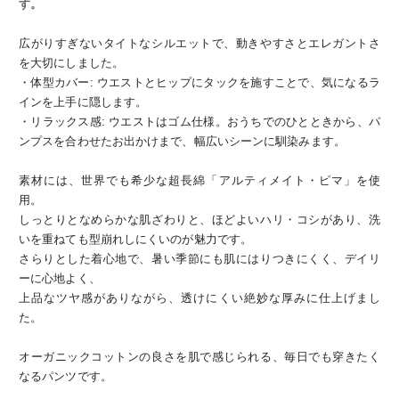
す。
広がりすぎないタイトなシルエットで、動きやすさとエレガントさ
を大切にしました。
・体型カバー: ウエストとヒップにタックを施すことで、気になるラ
インを上手に隠します。
・リラックス感: ウエストはゴム仕様。おうちでのひとときから、パ
ンプスを合わせたお出かけまで、幅広いシーンに馴染みます。
素材には、世界でも希少な超長綿「アルティメイト・ピマ」を使
用。
しっとりとなめらかな肌ざわりと、ほどよいハリ・コシがあり、洗
いを重ねても型崩れしにくいのが魅力です。
さらりとした着心地で、暑い季節にも肌にはりつきにくく、デイリ
ーに心地よく、
上品なツヤ感がありながら、透けにくい絶妙な厚みに仕上げまし
た。
オーガニックコットンの良さを肌で感じられる、毎日でも穿きたく
なるパンツです。