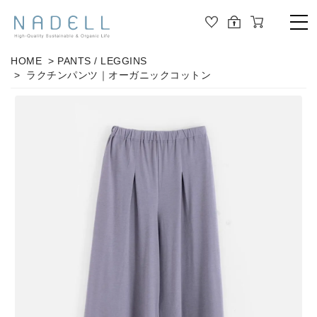
TOP
HOME
>
PANTS / LEGGINS
> ラクチンパンツ｜オーガニックコットン
PRODUCT
ALL
ORGANIC COTTON
OUTER
JOURNAL
CUT&SEWN
ABOUT
KNIT
SHIRT / BLOUSE
ABOUT US
DRESS
PANTS / LEGGINS