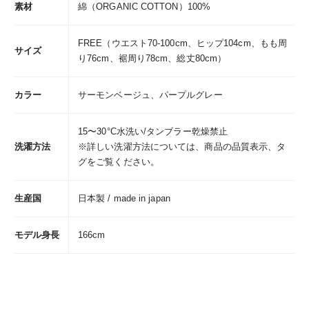
素材
綿（ORGANIC COTTON）100%
FREE（ウエスト70-100cm、ヒップ104cm、もも周
サイズ
り76cm、裾周り78cm、総丈80cm）
カラー
サーモンベージュ、パープルグレー
15〜30°C水洗い/タンブラー乾燥禁止
洗濯方法
※詳しい洗濯方法については、商品の品質表示、タ
グをご覧ください。
生産国
日本製 / made in japan
モデル身長
166cm