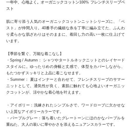
一年中、心地よく。オーガニックコットン100% フレンチスリーブベ
スト
肌に寄り添う人気のオーガニックコットンニットシリーズに、「ベ
スト」が仲間入り。40番手の繊細な糸を丁寧に編み立てた、ふんわ
り柔らかな肌ざわりはそのままに、着回し力の高い一枚に仕上げて
います。
【季節を繋ぐ、万能な着こなし】
・Spring / Autumn： シャツやタートルネックニットとのレイヤード
スタイルに。ゆったりめの身幅と丈感で、体型をカバーしながら、
もたつかずスッキリと上品に着こなせます。
・Summer： 夏はインナーと合わせて、フレンチスリーブのサマー
ニットとして。通気性が良く、素肌に触れても心地よいオーガニッ
クコットンが、涼やかな着心地を叶えます。
・アイボリー：洗練されたシンプルさで、ワードローブに欠かせな
い上質なアイボリーカラーです。
・パープルグレー：落ち着いたグレートーンにほのかなパープルを
重ねた、大人の装いに華やかさを添えるニュアンスカラーです。