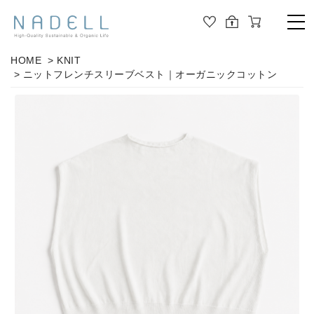
TOP
HOME
>
KNIT
> ニットフレンチスリーブベスト｜オーガニックコットン
PRODUCT
ALL
ORGANIC COTTON
OUTER
JOURNAL
CUT&SEWN
ABOUT
KNIT
SHIRT / BLOUSE
ABOUT US
DRESS
PANTS / LEGGINS