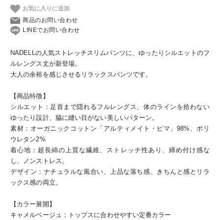
お気に入りに追加
商品のお問い合わせ
LINEでお問い合わせ
NADELLの人気ストレッチスリムパンツに、ゆったりシルエットのフ
ルレングス丈が新登場。
大人の余裕を感じさせるリラックスパンツです。
【商品特徴】
シルエット：足首まで隠れるフルレングス、体のラインを拾わない
ゆったり設計、脇に縫い目がない美しいパターン。
素材：オーガニックコットン「アルティメイト・ピマ」98%、ポリ
ウレタン2%
着心地：超長綿の上質な繊維、ストレッチ性あり、締め付け感な
し、ノンストレス。
デザイン：ナチュラルな風合い、上品な落ち感、きちんと感とリラ
ックス感の両立。
【カラー展開】
キャメルベージュ：トップスに合わせやすい定番カラー