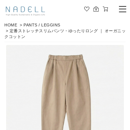
TOP
HOME
>
PANTS / LEGGINS
> 定番ストレッチスリムパンツ・ゆったりロング ｜ オーガニッ
PRODUCT
クコットン
ALL
ORGANIC COTTON
OUTER
JOURNAL
CUT&SEWN
ABOUT
KNIT
SHIRT / BLOUSE
ABOUT US
DRESS
PANTS / LEGGINS