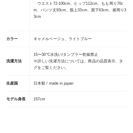
ウエスト72-100cm、ヒップ112cm、もも周り70c
m、パンツ丈93cm、股上33cm、股下63cm、裾周り3
3cm
カラー
キャメルベージュ、ライトブルー
15〜30°C水洗い/タンブラー乾燥禁止
洗濯方法
※詳しい洗濯方法については、商品の品質表示、タ
グをご覧ください。
生産国
日本製 / made in japan
モデル身長
157cm