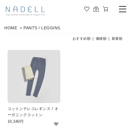
TOP
HOME
>
PANTS / LEGGINS
PRODUCT
おすすめ順
|
価格順
| 新着順
ALL
ORGANIC COTTON
OUTER
JOURNAL
CUT&SEWN
ABOUT
KNIT
SHIRT / BLOUSE
ABOUT US
コットンテレコレギンス / オ
DRESS
ーガニックコットン
10,340円
PANTS / LEGGINS