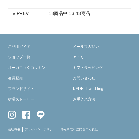
SKIRT
« PREV
13
商品中
13-13
商品
GOODS
FORMAL
ご利用ガイド
メールマガジン
ショップ一覧
アトリエ
オーガニックコットン
ギフトラッピング
会員登録
お問い合わせ
ブランドサイト
NADELL wedding
循環ストーリー
お手入れ方法
会社概要
プライバシーポリシー
特定商取引法に基づく表記