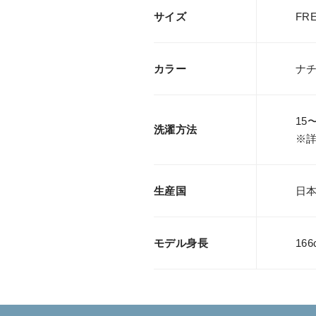
サイズ
FR
カラー
ナ
15
洗濯方法
※
生産国
日本製
モデル身長
166