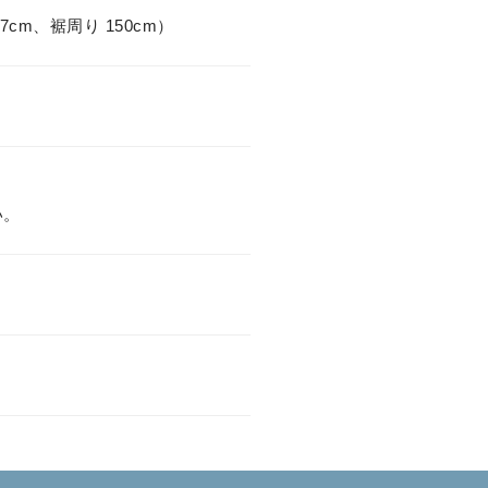
17cm、裾周り 150cm）
い。