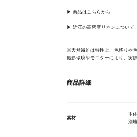
▶︎ 商品は
こちら
から
▶︎ 近江の高密度リネンについて
※天然繊維は特性上、色移りや
撮影環境やモニターにより、実
商品詳細
本体
素材
別地