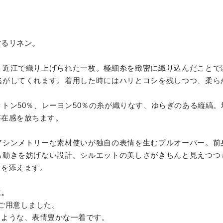
するリネン。
・近江で織り上げられた一枚。極細糸を緻密に織り込んだことで
逃がしてくれます。着用した時にはハリとコシを残しつつ、柔ら
トン50％、レーヨン50％の糸が織りなす、ゆらぎのある縦縞
存在感を放ちます。
アシンメトリーな素材使いが独自の表情を生むプルオーバー。前
も動きを妨げない設計。シルエットの美しさがきちんと見えつつ
りを添えます。
に。
ご用意しました。
るような、表情豊かな一着です。