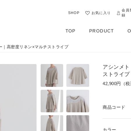
会員
SHOP
お気に入り
録
TOP
PRODUCT
O
ー｜高密度リネン×マルチストライプ
ALL
OUTER
アシンメト
CUT&SEWN
ストライプ
42,900円（
KNIT
SHIRT / BLOUSE
商品コード
DRESS
PANTS / LEGGINS
カラー