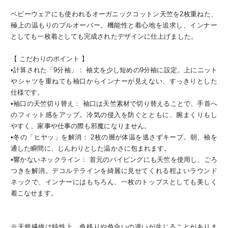
ベビーウェアにも使われるオーガニックコットン天竺を2枚重ねた、
極上の温もりのプルオーバー。機能性と着心地を追求し、インナー
としても一枚着としても完成されたデザインに仕上げました。
【 こだわりのポイント 】
•計算された「9分袖」： 袖丈を少し短めの9分袖に設定。上にニット
やシャツを重ねても袖口からインナーが見えない、すっきりとした
仕様です。
•袖口の天竺切り替え： 袖口は天竺素材で切り替えることで、手首へ
のフィット感をアップ。冷気の侵入を防ぐとともに、腕まくりもし
やすく、家事や仕事の際も邪魔になりません。
•冬の「ヒヤッ」を解消： 2枚の層が体温を逃さずキープ。朝、袖を
通した瞬間に、じんわりとした温かさに包まれます。
•響かないネックライン： 首元のパイピングにも天竺を使用し、ごろ
つきを解消。デコルテラインを綺麗に見せてくれる程よいラウンド
ネックで、インナーにはもちろん、一枚のトップスとしても美しく
着こなせます。
※天然繊維は特性上、色移りや色合いの違いが生じることがありま