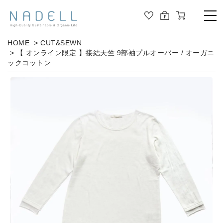
TOP
HOME
>
CUT&SEWN
> 【 オンライン限定 】接結天竺 9部袖プルオーバー / オーガニ
PRODUCT
ックコットン
ALL
ORGANIC COTTON
OUTER
JOURNAL
CUT&SEWN
ABOUT
KNIT
SHIRT / BLOUSE
ABOUT US
DRESS
PANTS / LEGGINS