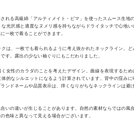
評される高級綿「アルティメイト・ピマ」を使ったスムース生地
うな光沢感と適度なヌメリ感を持ちながらドライタッチで心地い
上に一枚で着ることができます。
ックは、一枚でも着られるように考え抜かれたネックライン。ど
スです。露出の少ない袖ぐりにもこだわりました。
描く女性のカラダのことを考えたデザイン。曲線を表現するため
立体的なシルエットになるよう計算されています。背中の窪みに
ブランドネームや品質表示は、痒くなりがちなネックラインは避
色合いの違いが生じることがあります。自然の素材ならではの風
際の色味と異なって見える場合がございます。