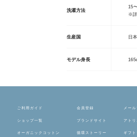
15
洗濯方法
※
生産国
日
モデル身長
165
ご利用ガイド
会員登録
メール
ショップ一覧
ブランドサイト
アトリ
オーガニックコットン
循環ストーリー
ギフト