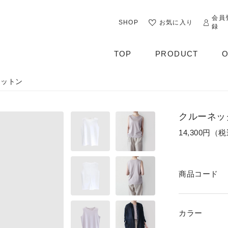
会員
SHOP
お気に入り
録
TOP
PRODUCT
O
コットン
ALL
OUTER
クルーネッ
CUT&SEWN
14,300円（
KNIT
SHIRT / BLOUSE
商品コード
DRESS
PANTS / LEGGINS
カラー