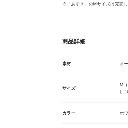
※「あずき」のMサイズは完売
商品詳細
素材
オー
M（
サイズ
L（
カラー
ホ