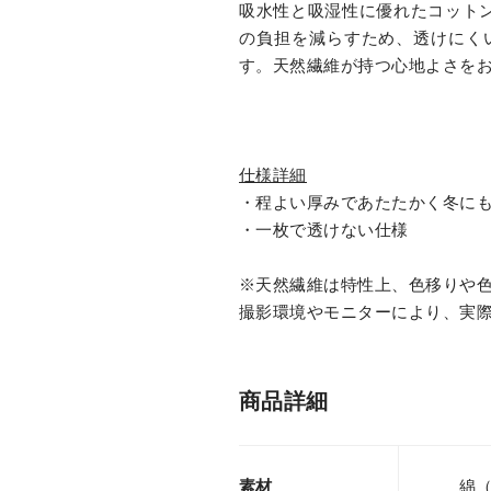
吸水性と吸湿性に優れたコット
の負担を減らすため、透けにく
す。天然繊維が持つ心地よさを
仕様詳細
・程よい厚みであたたかく冬に
・一枚で透けない仕様
※天然繊維は特性上、色移りや
撮影環境やモニターにより、実
商品詳細
素材
綿（o