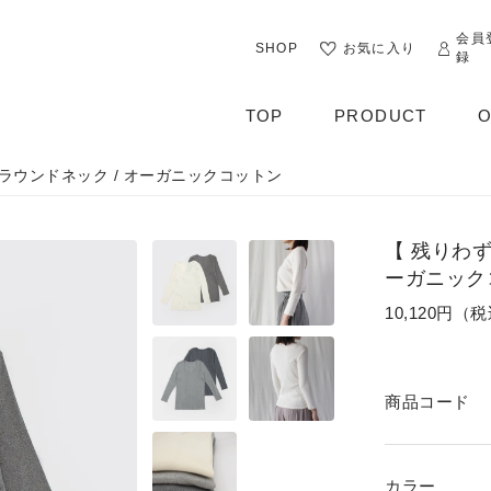
会員
SHOP
お気に入り
録
TOP
PRODUCT
O
ラウンドネック / オーガニックコットン
ALL
OUTER
【 残りわ
CUT&SEWN
ーガニック
10,120円（
KNIT
SHIRT / BLOUSE
商品コード
DRESS
PANTS / LEGGINS
カラー