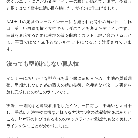
のシルエットにこだわるデザイナーの想いが隠れています。今回も
丸胴ではなく背中に縫い目を施したデザインに仕上げました。
NADELLの定番のレースインナーにも施された背中の縫い目。これ
は、美しい曲線を描く女性のカラダのことを考えたデザインです。
曲線を表現するために生地の端を曲線でカットし縫い合わせること
で、平面ではなく立体的なシルエットになるよう計算されていま
す。
洗っても型崩れしない職人技
インナーにありがちな型崩れを最小限に留めるため、生地の質感調
整、型崩れしないための職人の縫の技術、究極的なパターン研究を
施し完成したのがこのラインです。
実際、一週間ほど連続着用をしたインナーに対し、手洗いと天日干
し、手洗いと浴室乾燥機など様々な方法で3度の洗濯実験を試みたと
ころ、1cm弱の伸びはあるもののネックラインの型崩れもなく美しい
ラインを保つことが分かりました。