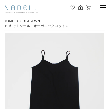
TOP
HOME
>
CUT&SEWN
> キャミソール | オーガニックコットン
PRODUCT
ALL
ORGANIC COTTON
OUTER
JOURNAL
CUT&SEWN
ABOUT
KNIT
SHIRT / BLOUSE
ABOUT US
DRESS
PANTS / LEGGINS