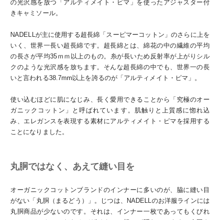
の光沢感を放つ「アルティメイト・ピマ」を使ったアジャスター付
きキャミソール。
NADELLが主に使用する超長綿「スーピマーコットン」のさらに上を
いく、世界一長い超長綿です。超長綿とは、綿花の中の繊維の平均
の長さが平均35ｍｍ以上のもの。糸が長いため反射率が上がりシル
クのような光沢感を放ちます。そんな超長綿の中でも、世界一の長
いと言われる38.7mm以上を誇るのが「アルティメイト・ピマ」。
使い込むほどに肌になじみ、長く愛用できることから「究極のオー
ガニックコットン」と呼ばれています。肌触りと上質感に惚れ込
み、エレガンスを表現する素材にアルティメイト・ピマを採用する
ことになりました。
丸胴ではなく、あえて縫い目を
オーガニックコットンブランドのインナーに多いのが、脇に縫い目
がない「丸胴（まるどう）」。じつは、NADELLのお洋服ラインには
丸胴商品が少ないのです。それは、インナー一枚であってもくびれ