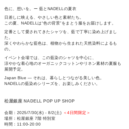
SKIRT
色に、想いを。ー 藍とNADELLの夏衣
日差しに映える、やさしい色と素材たち。
GOODS
この夏、NADELLは“色の背景”をまとう服をお届けします。
定番として愛されてきたシャツを、藍で丁寧に染め上げまし
FORMAL
た。
深くやわらかな藍色は、植物から生まれた天然染料によるも
の。
イベント会場では、この藍染のシャツを中心に、
涼やかな着心地のオーガニックコットンやリネン素材の夏服も
展開予定。
Japan Blue ― それは、暮らしとつながる美しい色。
NADELLの藍染めシリーズを、お楽しみください。
松屋銀座 NADELL POP UP SHOP
会期：2025/7/30(水) - 8/2(土)
＜4日間限定＞
場所：松屋銀座 7階 特別室
時間：11:00-20:00