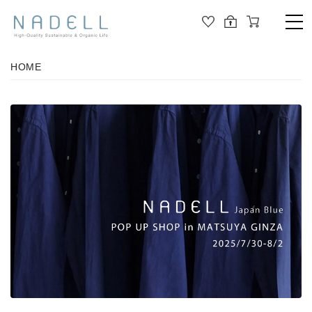
TOP
HOME
PRODUCT
ALL
ORGANIC COTTON
OUTER
JOURNAL
CUT&SEWN
ABOUT
KNIT
SHIRT / BLOUSE
ABOUT US
DRESS
PANTS / LEGGINS