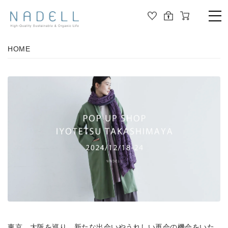
TOP
HOME
PRODUCT
ALL
ORGANIC COTTON
OUTER
JOURNAL
CUT&SEWN
ABOUT
KNIT
SHIRT / BLOUSE
ABOUT US
DRESS
PANTS / LEGGINS
東京、大阪を巡り、新たな出会いやうれしい再会の機会をいた