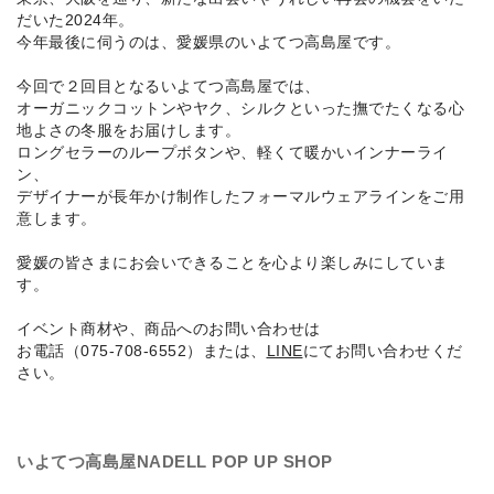
だいた2024年。
SKIRT
今年最後に伺うのは、愛媛県のいよてつ高島屋です。
GOODS
今回で２回目となるいよてつ高島屋では、
オーガニックコットンやヤク、シルクといった撫でたくなる心
FORMAL
地よさの冬服をお届けします。
ロングセラーのループボタンや、軽くて暖かいインナーライ
ン、
デザイナーが長年かけ制作したフォーマルウェアラインをご用
意します。
愛媛の皆さまにお会いできることを心より楽しみにしていま
す。
イベント商材や、商品へのお問い合わせは
お電話（075-708-6552）または、
LINE
にてお問い合わせくだ
さい。
いよてつ高島屋NADELL POP UP SHOP