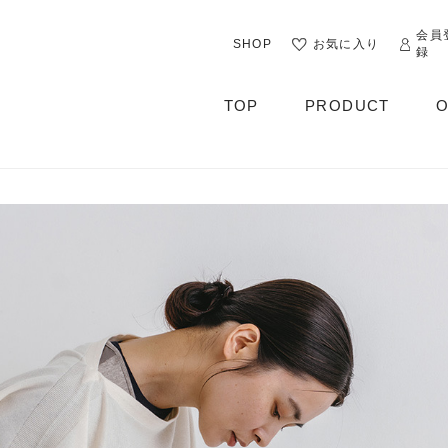
会員
SHOP
お気に入り
録
TOP
PRODUCT
O
ALL
OUTER
CUT&SEWN
KNIT
SHIRT / BLOUSE
DRESS
PANTS / LEGGINS