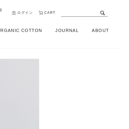
登
ログイン
CART
RGANIC COTTON
JOURNAL
ABOUT
ABOUT US