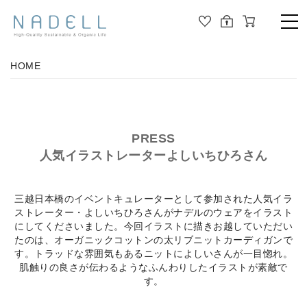
TOP
HOME
PRODUCT
ALL
ORGANIC COTTON
PRESS
OUTER
人気イラストレーターよしいちひろさん
JOURNAL
CUT&SEWN
三越日本橋のイベントキュレーターとして参加された人気イラ
ABOUT
KNIT
ストレーター・よしいちひろさんがナデルのウェアをイラスト
にしてくださいました。今回イラストに描きお越していただい
SHIRT / BLOUSE
たのは、オーガニックコットンの太リブニットカーディガンで
ABOUT US
す。トラッドな雰囲気もあるニットによしいさんが一目惚れ。
DRESS
肌触りの良さが伝わるようなふんわりしたイラストが素敵で
す。
PANTS / LEGGINS