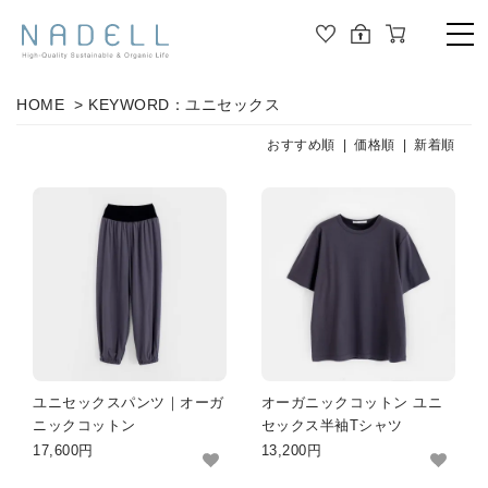
TOP
HOME
> KEYWORD：ユニセックス
PRODUCT
おすすめ順 |
価格順
|
新着順
ALL
ORGANIC COTTON
OUTER
JOURNAL
CUT&SEWN
ABOUT
KNIT
SHIRT / BLOUSE
ABOUT US
ユニセックスパンツ｜オーガ
オーガニックコットン ユニ
DRESS
ニックコットン
セックス半袖Tシャツ
17,600円
13,200円
PANTS / LEGGINS